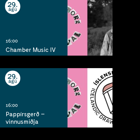
29
ágú
16:00
Chamber Music IV
29
ágú
16:00
Pappírsgerð –
vinnusmiðja