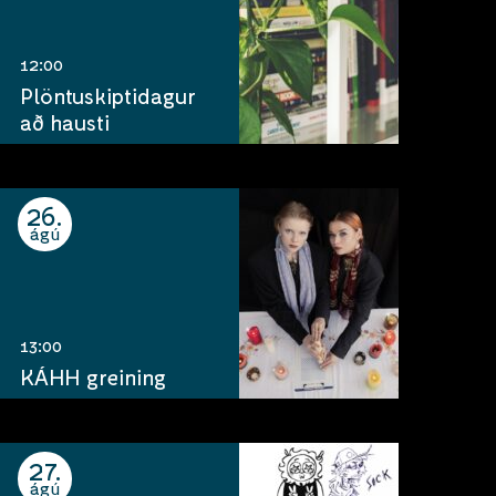
12:00
Plöntuskiptidagur
að hausti
26
ágú
13:00
KÁHH greining
27
ágú