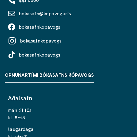
bokasafn@kopavogur.is
bokasafnkopavogs
bokasafnkopavogs
bokasafnkopavogs
OPNUNARTÍMI BÓKASAFNS KÓPAVOGS
Aðalsafn
mán til fös
kl. 8-18
laugardaga
kl. 11-17