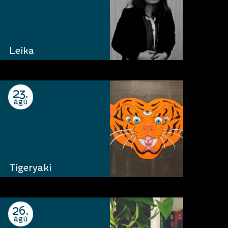
Leika
23
ágú
Tigeryaki
26
ágú