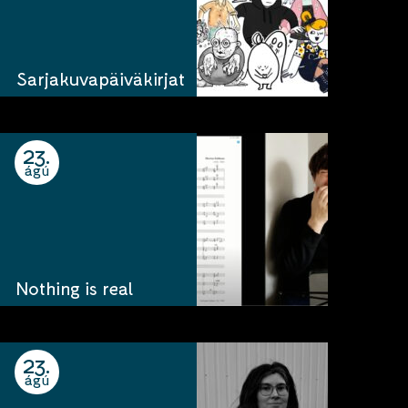
Sarjakuvapäiväkirjat
23
ágú
Nothing is real
23
ágú