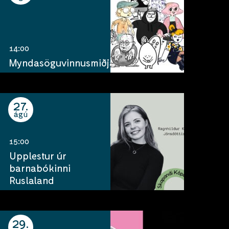
14:00
Myndasöguvinnusmiðja
27
ágú
15:00
Upplestur úr
barnabókinni
Ruslaland
29