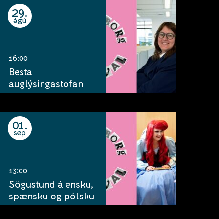
29
ágú
16:00
Besta
auglýsingastofan
01
sep
13:00
Sögustund á ensku,
spænsku og pólsku