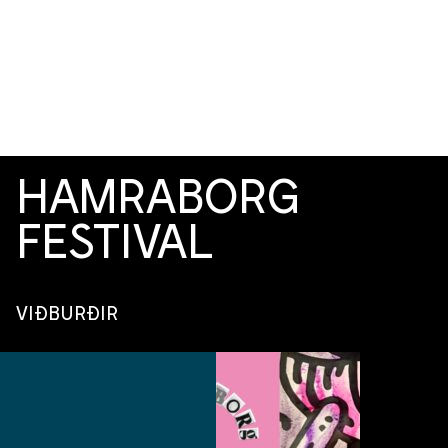
Hamraborg Festival er þverfagleg listahátíð þar sem
lögð er sérstök áhersla á myndlist, staðbundin verk,
gjörningalist og samfélagsleg samskipti.
HAMRABORG
FESTIVAL
VIÐBURÐIR