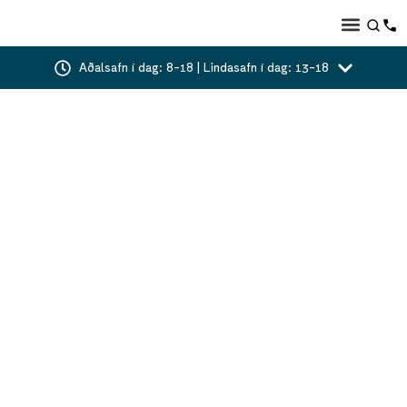
Aðalsafn í dag: 8-18 | Lindasafn í dag: 13-18
Listahátíð í hjarta
Kópavogs