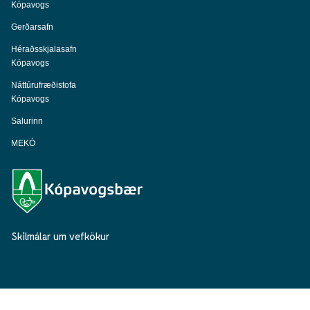
Kópavogs
Gerðarsafn
Héraðsskjalasafn
Kópavogs
Náttúrufræðistofa
Kópavogs
Salurinn
MEKÓ
Skilmálar um vefkökur