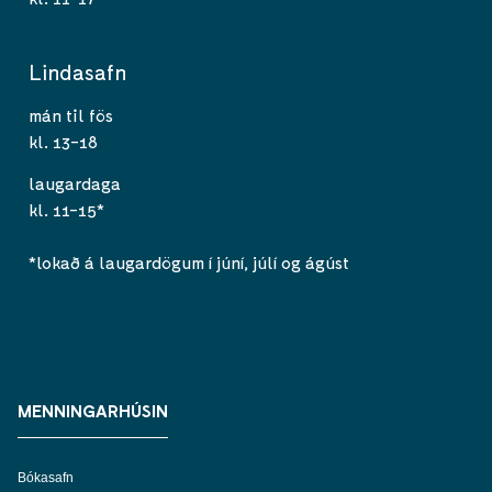
Lindasafn
mán til fös
kl. 13-18
laugardaga
kl. 11-15*
*lokað á laugardögum í júní, júlí og ágúst
MENNINGARHÚSIN
Bókasafn