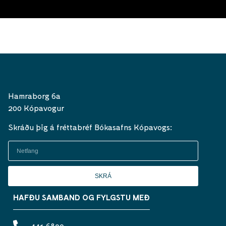
Hamraborg 6a
200 Kópavogur
Skráðu þig á fréttabréf Bókasafns Kópavogs:
SKRÁ
HAFÐU SAMBAND OG FYLGSTU MEÐ
441 6800