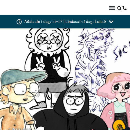
Aðalsafn í dag: 11-17 | Lindasafn í dag: Lokað