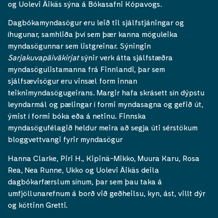
og Uolevi Äikäs sýna á Bókasafni Kópavogs.
Dagbókamyndasögur eru leið til sjálfstjáningar og
íhugunar, samhliða því sem þær kanna möguleika
myndasögunnar sem listgreinar. Sýningin
Sarjakuvapäiväkirjat
sýnir verk átta sjálfstæðra
myndasögulistamanna frá Finnlandi, þar sem
sjálfsævisögur eru vinsæl form innan
teiknimyndasögugeirans. Margir hafa skrásett sín dýpstu
leyndarmál og pælingar í formi myndasagna og gefið út,
ýmist í formi bóka eða á netinu. Finnska
myndasögufélagið heldur meira að segja úti sérstökum
bloggvettvangi fyrir myndasögur
Hanna Clarke, Piri H., Kipinä-Mikko, Muura Karu, Rosa
Rea, Nea Runne, Ukko og Uolevi Äikäs deila
dagbókarfærslum sínum, þar sem þau taka á
umfjöllunarefnum á borð við geðheilsu, kyn, ást, villt dýr
og köttinn Gretti.