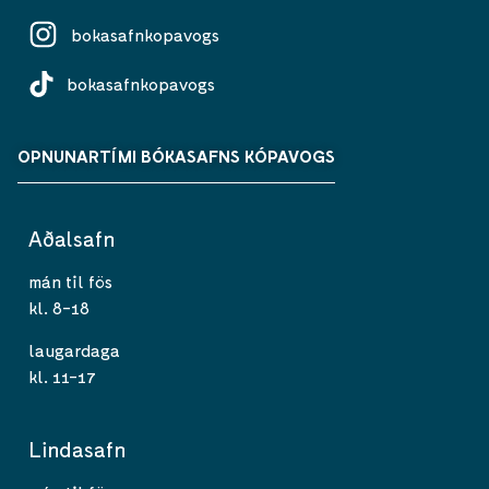
bokasafnkopavogs
bokasafnkopavogs
OPNUNARTÍMI BÓKASAFNS KÓPAVOGS
Aðalsafn
mán til fös
kl. 8-18
laugardaga
kl. 11-17
Lindasafn