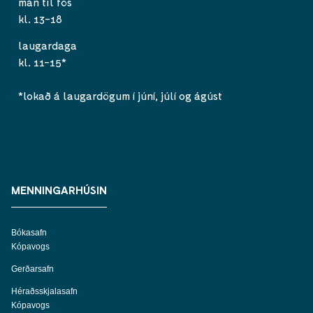
mán til fös
kl. 13-18
laugardaga
kl. 11-15*
*lokað á laugardögum í júní, júlí og ágúst
MENNINGARHÚSIN
Bókasafn
Kópavogs
Gerðarsafn
Héraðsskjalasafn
Kópavogs