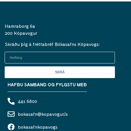
Hamraborg 6a
200 Kópavogur
Skráðu þig á fréttabréf Bókasafns Kópavogs:
SKRÁ
HAFÐU SAMBAND OG FYLGSTU MEÐ
441 6800
bokasafn@kopavogur.is
bokasafnkopavogs