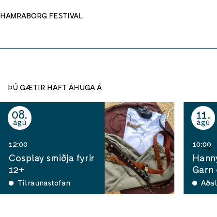
HAMRABORG FESTIVAL
ÞÚ GÆTIR HAFT ÁHUGA Á
08
11
ágú
ágú
12:00
10:00
Cosplay smiðja fyrir
Hann
12+
Garn
Tilraunastofan
Aðal