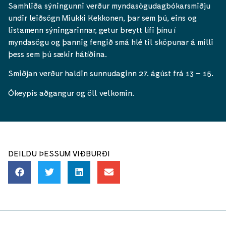
Samhliða sýningunni verður myndasögudagbókarsmiðju
undir leiðsögn Miukki Kekkonen, þar sem þú, eins og
listamenn sýningarinnar, getur breytt lífi þínu í
myndasögu og þannig fengið smá hlé til sköpunar á milli
þess sem þú sækir hátíðina.
Smiðjan verður haldin sunnudaginn 27. ágúst frá 13 – 15.
Ókeypis aðgangur og öll velkomin.
DEILDU ÞESSUM VIÐBURÐI