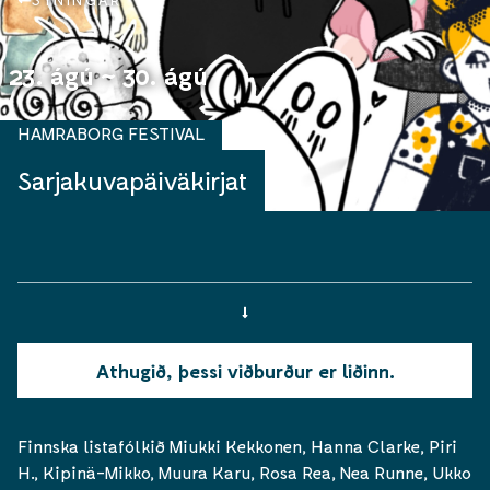
SÝNINGAR
23. ágú ~ 30. ágú
HAMRABORG FESTIVAL
Sarjakuvapäiväkirjat
Athugið, þessi viðburður er liðinn.
Finnska listafólkið Miukki Kekkonen, Hanna Clarke, Piri
H., Kipinä-Mikko, Muura Karu, Rosa Rea, Nea Runne, Ukko