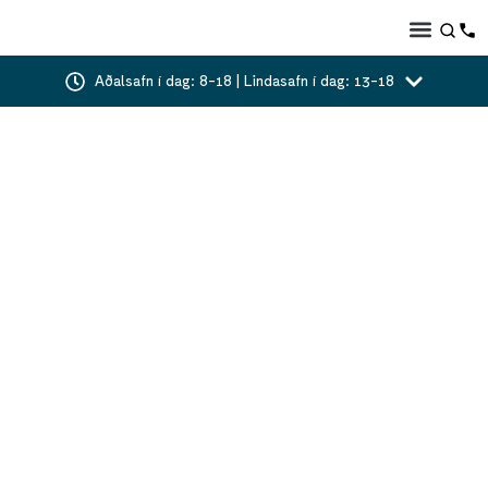
Aðalsafn í dag: 8-18 | Lindasafn í dag: 13-18