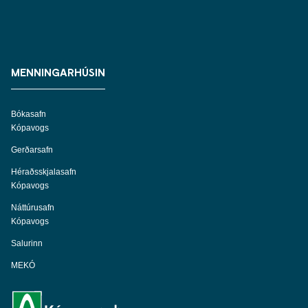
MENNINGARHÚSIN
Bókasafn
Kópavogs
Gerðarsafn
Héraðsskjalasafn
Kópavogs
Náttúrusafn
Kópavogs
Salurinn
MEKÓ