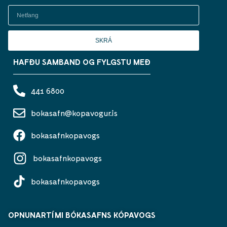
SKRÁ
HAFÐU SAMBAND OG FYLGSTU MEÐ
441 6800
bokasafn@kopavogur.is
bokasafnkopavogs
bokasafnkopavogs
bokasafnkopavogs
OPNUNARTÍMI BÓKASAFNS KÓPAVOGS