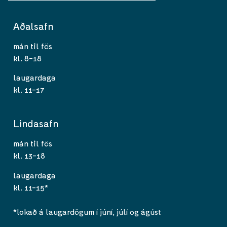
Aðalsafn
mán til fös
kl. 8-18
laugardaga
kl. 11-17
Lindasafn
mán til fös
kl. 13-18
laugardaga
kl. 11-15*
*lokað á laugardögum í júní, júlí og ágúst