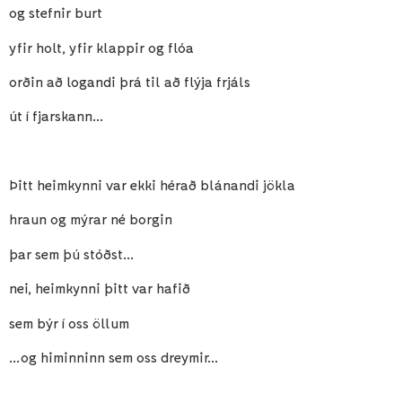
og stefnir burt
yfir holt, yfir klappir og flóa
orðin að logandi þrá til að flýja frjáls
út í fjarskann…
Þitt heimkynni var ekki hérað blánandi jökla
hraun og mýrar né borgin
þar sem þú stóðst…
nei, heimkynni þitt var hafið
sem býr í oss öllum
…og himinninn sem oss dreymir…