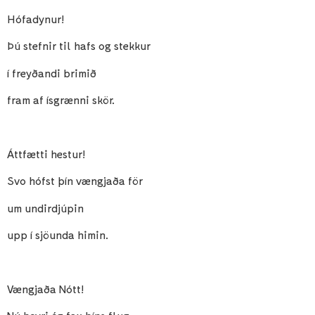
Hófadynur!
Þú stefnir til hafs og stekkur
í freyðandi brimið
fram af ísgrænni skör.
Áttfætti hestur!
Svo hófst þín vængjaða för
um undirdjúpin
upp í sjöunda himin.
Vængjaða Nótt!