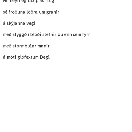
Nú heyri ég fax þíns flug
sé froðuna löðra um granir
á skýjanna vegi
með styggð í blóði stefnir þú enn sem fyrr
með stormbláar manir
á móti glófextum Degi.