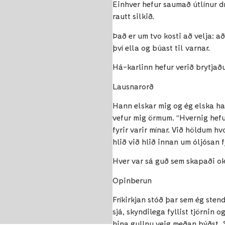
Einhver hefur saumað útlínur d
rautt silkið.
Það er um tvo kosti að velja: a
því ella og búast til varnar.
Há-karlinn hefur verið brytjaður
Lausnarorð
Hann elskar mig og ég elska h
vefur mig örmum. “Hvernig hef
fyrir varir mínar. Við höldum h
hlið við hlið innan um óljósan 
Hver var sá guð sem skapaði ok
Opinberun
Fríkirkjan stóð þar sem ég sten
sjá, skyndilega fyllist tjörnin
hina gullnu veig meðan býðst. 