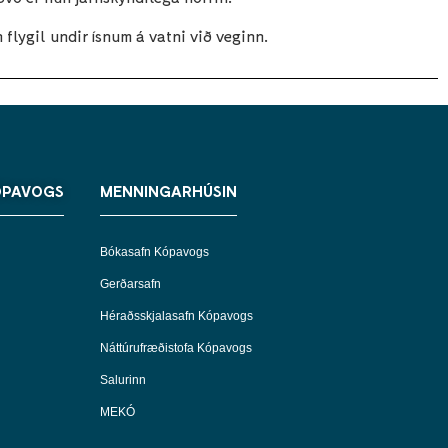
n flygil undir ísnum á vatni við veginn.
ÓPAVOGS
MENNINGARHÚSIN
Bókasafn Kópavogs
Gerðarsafn
Héraðsskjalasafn Kópavogs
Náttúrufræðistofa Kópavogs
Salurinn
MEKÓ