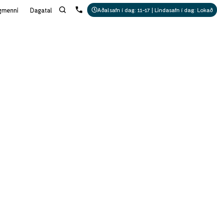
gmenni
Dagatal
Aðalsafn í dag: 11-17 | Lindasafn í dag: Lokað