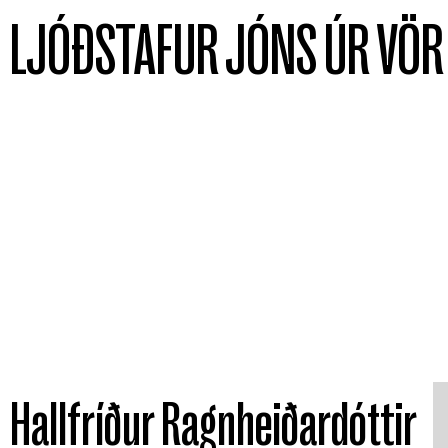
LJÓÐSTAFUR JÓNS ÚR VÖR
2022
2021
Hallfríður Ragnheiðardóttir