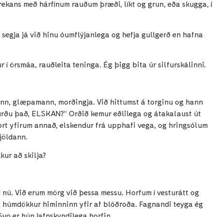
rekans með hárfínum rauðum þræði, líkt og grun, eða skugga, í
ð segja já við hinu óumflýjanlega og hefja gullgerð en hafna
 í örsmáa, rauðleita teninga. Ég þigg bita úr silfurskálinni.
ann, glæpamann, morðingja. Við hittumst á torginu og hann
urðu það, ELSKAN?” Orðið kemur eðlilega og átakalaust út
vort yfirum annað, elskendur frá upphafi vega, og hringsólum
fjöldann.
kur að skilja?
d nú. Við erum mörg við þessa messu. Horfum í vesturátt og
 og húmdökkur himinninn yfir af blóðroða. Fagnandi teyga ég
Svo er hún jafnskyndilega horfin.