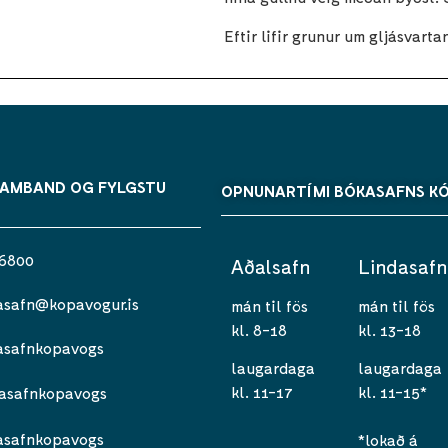
Eftir lifir grunur um gljásvarta
SAMBAND OG FYLGSTU
OPNUNARTÍMI BÓKASAFNS K
 6800
Aðalsafn
Lindasafn
asafn@kopavogur.is
mán til fös
mán til fös
kl. 8-18
kl. 13-18
asafnkopavogs
laugardaga
laugardaga
kl. 11-17
kl. 11-15*
asafnkopavogs
asafnkopavogs
*lokað á