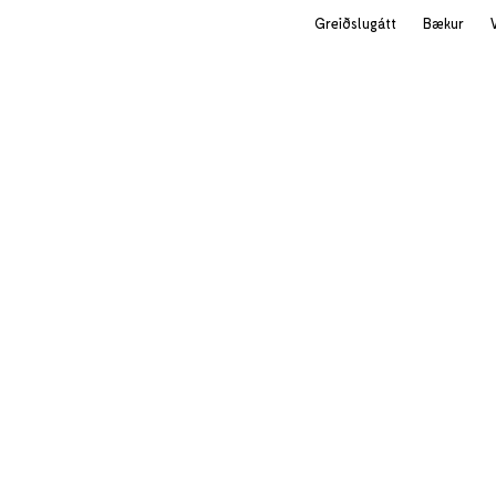
Greiðslugátt
Bækur