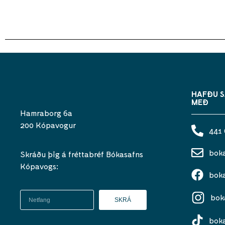
HAFÐU 
MEÐ
Hamraborg 6a
200 Kópavogur
441
bok
Skráðu þig á fréttabréf Bókasafns
Kópavogs:
bok
bok
SKRÁ
bok