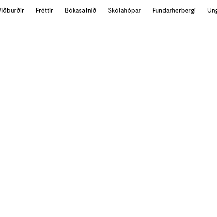
Viðburðir
Fréttir
Bókasafnið
Skólahópar
Fundarherbergi
Un