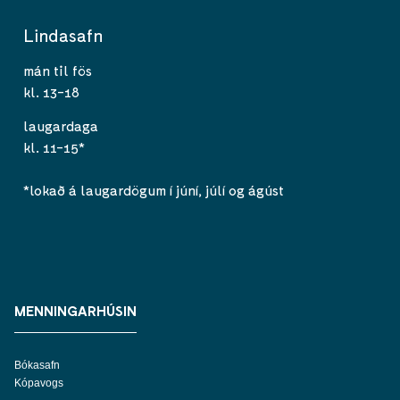
Lindasafn
mán til fös
kl. 13-18
laugardaga
kl. 11-15*
*lokað á laugardögum í júní, júlí og ágúst
MENNINGARHÚSIN
Bókasafn
Kópavogs