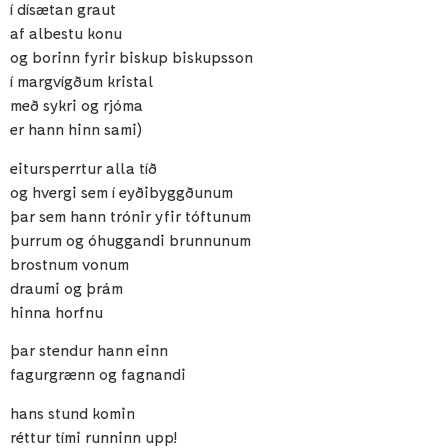
í dísætan graut
af albestu konu
og borinn fyrir biskup biskupsson
í margvígðum kristal
með sykri og rjóma
er hann hinn sami)
eitursperrtur alla tíð
og hvergi sem í eyðibyggðunum
þar sem hann trónir yfir tóftunum
þurrum og óhuggandi brunnunum
brostnum vonum
draumi og þrám
hinna horfnu
þar stendur hann einn
fagurgrænn og fagnandi
hans stund komin
réttur tími runninn upp!