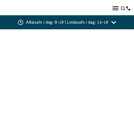
Aðalsafn í dag: 8-18 | Lindasafn í dag: 13-18