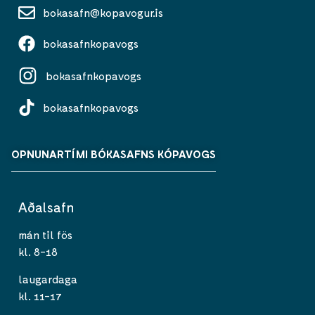
bokasafn@kopavogur.is
bokasafnkopavogs
bokasafnkopavogs
bokasafnkopavogs
OPNUNARTÍMI BÓKASAFNS KÓPAVOGS
Aðalsafn
mán til fös
kl. 8-18
laugardaga
kl. 11-17