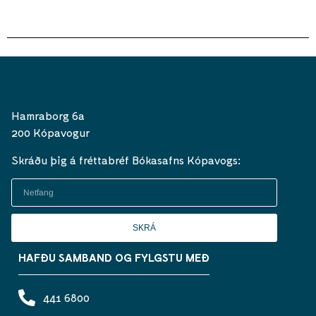
Hamraborg 6a
200 Kópavogur
Skráðu þig á fréttabréf Bókasafns Kópavogs:
SKRÁ
HAFÐU SAMBAND OG FYLGSTU MEÐ
441 6800