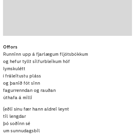
Offors
Runninn upp á fjarlægum fljótsbökkum
og hefur tyllt silfurbleikum hóf
lymskulétt
í fráleitustu pláss
og þanið fót sinn
fagurrenndan og rauðan
úthafa á milli
(eðli sínu fær hann aldrei leynt
til lengdar
þó soðinn sé
um sunnudagsbil