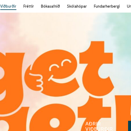
Viðburðir
Fréttir
Bókasafnið
Skólahópar
Fundarherbergi
U
AÐRIR
VIÐBURÐIR