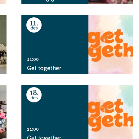
11
des
11:00
Get together
18
des
11:00
Get together