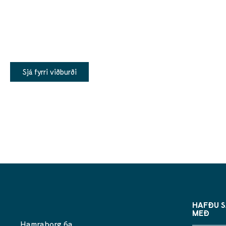
Viltu sjá alla fyrri viðburði?
Sjá fyrri viðburði
HAFÐU 
MEÐ
Hamraborg 6a