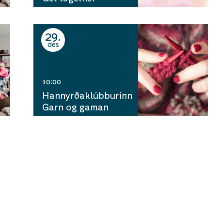
29
des
10:00
Hannyrðaklúbburinn
Garn og gaman