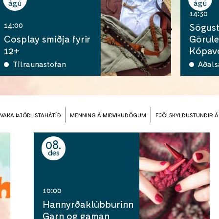
ágú
ágú
14:30
14:00
Sögus
Cosplay smiðja fyrir
Görule
12+
Kópav
Tilraunastofan
Aðals
VAKA ÞJÓÐLISTAHÁTÍÐ
MENNING Á MIÐVIKUDÖGUM
FJÖLSKYLDUSTUNDIR 
08
des
10:00
Hannyrðaklúbburinn
Garn og gaman