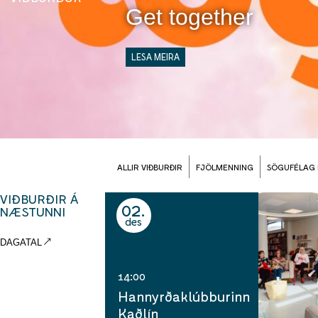
Get together
LESA MEIRA
ALLIR VIÐBURÐIR
FJÖLMENNING
SÖGUFÉLAG
VIÐBURÐIR Á
02
NÆSTUNNI
des
DAGATAL
14:00
Hannyrðaklúbburinn
Kaðlín