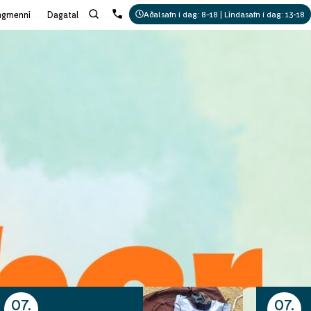
ngmenni
Dagatal
Aðalsafn í dag: 8-18 | Lindasafn í dag: 13-18
07
07