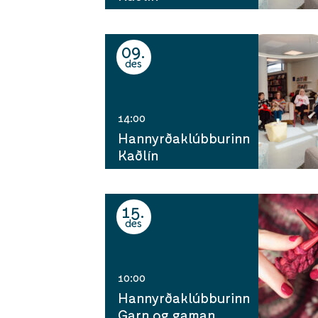
09
des
14:00
Hannyrðaklúbburinn
Kaðlín
15
des
10:00
Hannyrðaklúbburinn
Garn og gaman