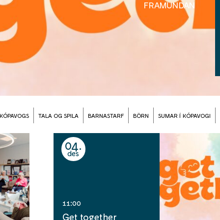
FRAMUNDAN
 KÓPAVOGS
TALA OG SPILA
BARNASTARF
BÖRN
SUMAR Í KÓPAVOGI
04
des
11:00
Get together