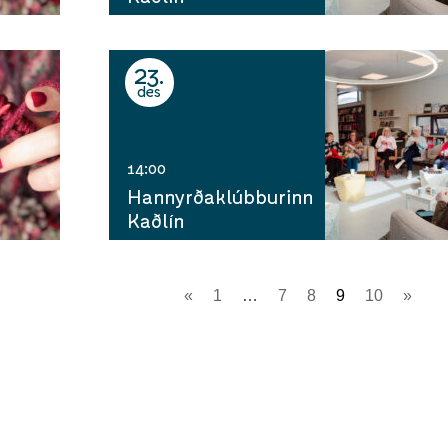
23
des
14:00
Hannyrðaklúbburinn
Kaðlín
«
1
…
7
8
9
10
»