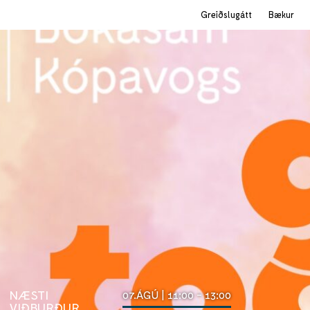
Greiðslugátt
Bækur
NÆSTI
07.ÁGÚ | 11:00 - 13:00
VIÐBURÐUR