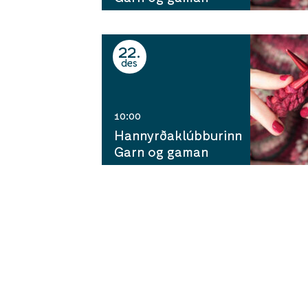
22
des
10:00
Hannyrðaklúbburinn
Garn og gaman