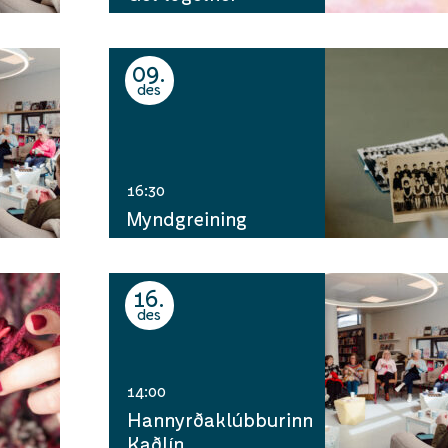
09
des
16:30
Myndgreining
16
des
14:00
Hannyrðaklúbburinn
Kaðlín