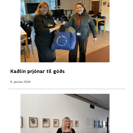
Kaðlín prjónar til góðs
8. janúar 2026