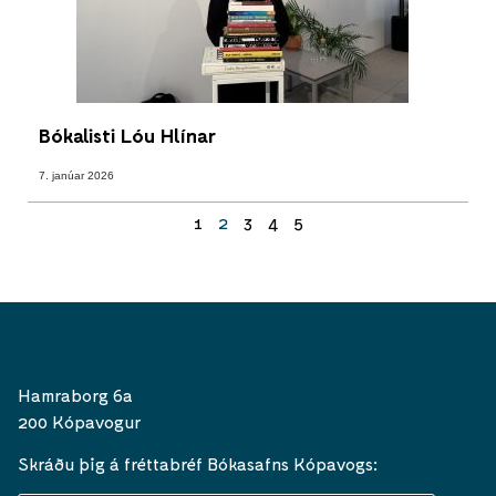
Bókalisti Lóu Hlínar
7. janúar 2026
1
2
3
4
5
Hamraborg 6a
200 Kópavogur
Skráðu þig á fréttabréf Bókasafns Kópavogs: