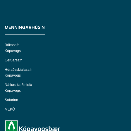
MENNINGARHÚSIN
Bókasafn
Kópavogs
Gerðarsafn
Héraðsskjalasafn
Kópavogs
Náttúrufræðistofa
Kópavogs
Salurinn
MEKÓ