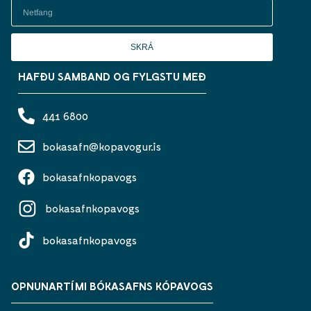
SKRÁ
HAFÐU SAMBAND OG FYLGSTU MEÐ
441 6800
bokasafn@kopavogur.is
bokasafnkopavogs
bokasafnkopavogs
bokasafnkopavogs
OPNUNARTÍMI BÓKASAFNS KÓPAVOGS