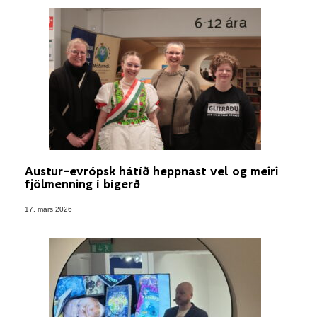
Austur-evrópsk hátíð heppnast vel og meiri
fjölmenning í bígerð
17. mars 2026