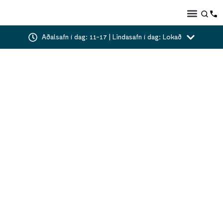
Aðalsafn í dag: 11-17 | Lindasafn í dag: Lokað