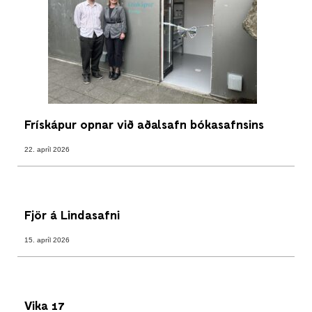
Frískápur opnar við aðalsafn bókasafnsins
22. apríl 2026
Fjör á Lindasafni
15. apríl 2026
Vika 17