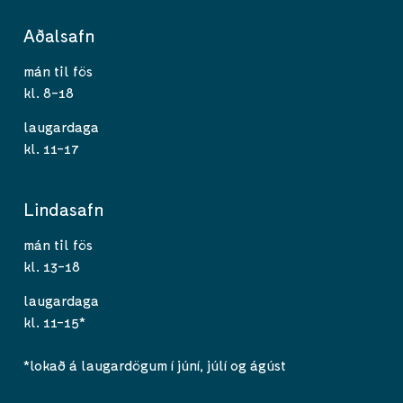
Aðalsafn
mán til fös
kl. 8-18
laugardaga
kl. 11-17
Lindasafn
mán til fös
kl. 13-18
laugardaga
kl. 11-15*
*lokað á laugardögum í júní, júlí og ágúst